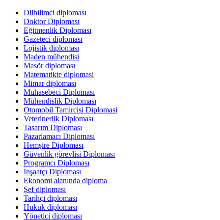
Dilbilimci diploması
Doktor Diploması
Eğitmenlik Diploması
Gazeteci diploması
Lojistik diploması
Maden mühendisi
Masör diploması
Matematikte diplomasi
Mimar diploması
Muhasebeci Diploması
Mühendislik Diploması
Otomobil Tamircisi Diplomasi
Veterinerlik Diploması
Tasarım Diploması
Pazarlamacı Diploması
Hemşire Diploması
Güvenlik görevlisi Diploması
Programcı Diploması
İnşaatçı Diploması
Ekonomi alanında diploma
Şef diploması
Tarihçi diploması
Hukuk diploması
Yönetici diploması