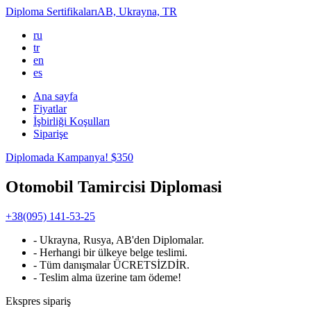
Diploma
Sertifikaları
AB, Ukrayna, TR
ru
tr
en
es
Ana sayfa
Fiyatlar
İşbirliği Koşulları
Siparişe
Diplomada Kampanya!
$350
Otomobil Tamircisi Diplomasi
+38(095) 141-53-25
- Ukrayna, Rusya, AB'den Diplomalar.
- Herhangi bir ülkeye belge teslimi.
- Tüm danışmalar ÜCRETSİZDİR.
- Teslim alma üzerine tam ödeme!
Ekspres
sipariş