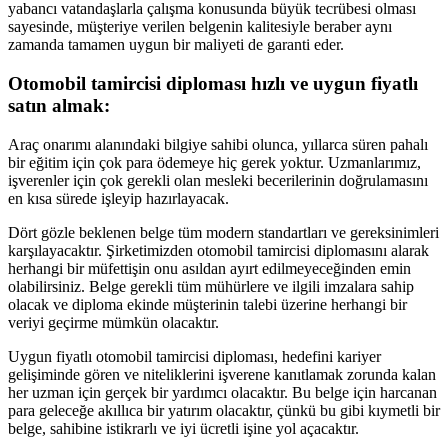
yabancı vatandaşlarla çalışma konusunda büyük tecrübesi olması
sayesinde, müşteriye verilen belgenin kalitesiyle beraber aynı
zamanda tamamen uygun bir maliyeti de garanti eder.
Otomobil tamircisi diploması hızlı ve uygun fiyatlı
satın almak:
Araç onarımı alanındaki bilgiye sahibi olunca, yıllarca süren pahalı
bir eğitim için çok para ödemeye hiç gerek yoktur. Uzmanlarımız,
işverenler için çok gerekli olan mesleki becerilerinin doğrulamasını
en kısa sürede işleyip hazırlayacak.
Dört gözle beklenen belge tüm modern standartları ve gereksinimleri
karşılayacaktır. Şirketimizden otomobil tamircisi diplomasını alarak
herhangi bir müfettişin onu asıldan ayırt edilmeyeceğinden emin
olabilirsiniz. Belge gerekli tüm mühürlere ve ilgili imzalara sahip
olacak ve diploma ekinde müşterinin talebi üzerine herhangi bir
veriyi geçirme mümkün olacaktır.
Uygun fiyatlı otomobil tamircisi diploması, hedefini kariyer
gelişiminde gören ve niteliklerini işverene kanıtlamak zorunda kalan
her uzman için gerçek bir yardımcı olacaktır. Bu belge için harcanan
para geleceğe akıllıca bir yatırım olacaktır, çünkü bu gibi kıymetli bir
belge, sahibine istikrarlı ve iyi ücretli işine yol açacaktır.