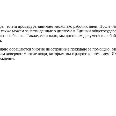
ы, то эта процедура занимает несколько рабочих дней. После че
также можем занести данные о дипломе в Единый общегосударств
льного бланка. Также, если надо, мы доставим документ в любо
и.
гулярно обращаются многие иностранные граждане за помощью. М
ам доверяют многие люди, которым мы с радостью помогаем. Им
еждение.