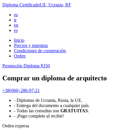
Diploma
Certificado
UE, Ucrania, RF
ru
tr
en
es
Inicio
Precios y muestras
Condiciones de cooperación
Orden
Promoción Diploma
$350
Comprar un diploma de arquitecto
+38(066) 286-97-21
- Diplomas de Ucrania, Rusia, la UE.
- Entrega del documento a cualquier país.
- Todas las consultas son
GRATUITAS
.
- ¡Pago completo al recibir!
Orden
expresa